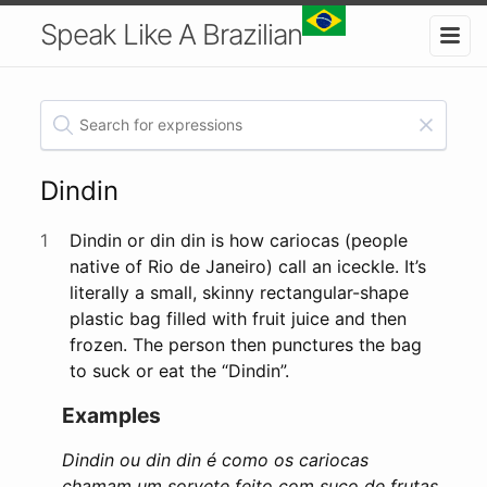
Speak Like A Brazilian
Dindin
1
Dindin or din din is how cariocas (people
native of Rio de Janeiro) call an iceckle. It’s
literally a small, skinny rectangular-shape
plastic bag filled with fruit juice and then
frozen. The person then punctures the bag
to suck or eat the “Dindin”.
Examples
Dindin ou din din é como os cariocas
chamam um sorvete feito com suco de frutas