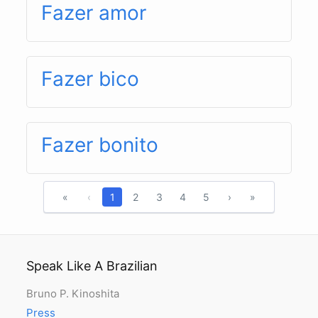
Fazer amor
Fazer bico
Fazer bonito
«
‹
1
2
3
4
5
›
»
Speak Like A Brazilian
Bruno P. Kinoshita
Press