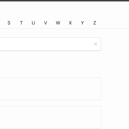
S
T
U
V
W
X
Y
Z