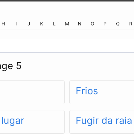
H
I
J
K
L
M
N
O
P
Q
R
age 5
Frios
 lugar
Fugir da raia