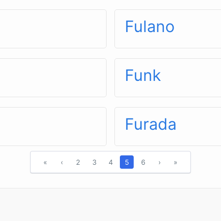
Fulano
Funk
Furada
«
‹
2
3
4
5
6
›
»