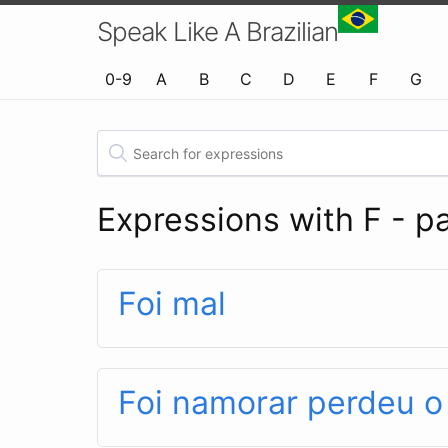
Speak Like A Brazilian
0-9
A
B
C
D
E
F
G
Expressions with F - p
Foi mal
Foi namorar perdeu o