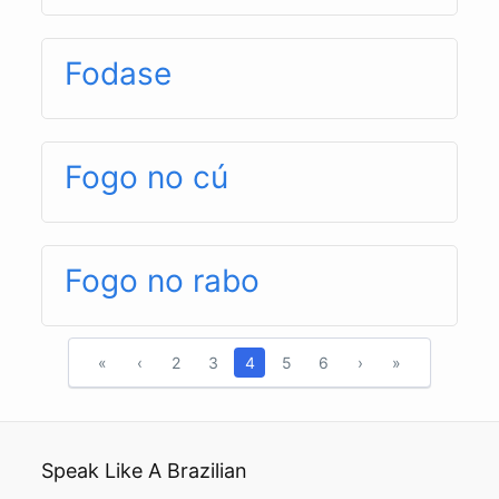
Fodase
Fogo no cú
Fogo no rabo
«
‹
2
3
4
5
6
›
»
Speak Like A Brazilian