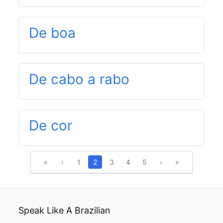
De boa
De cabo a rabo
De cor
«
‹
1
2
3
4
5
›
»
Speak Like A Brazilian