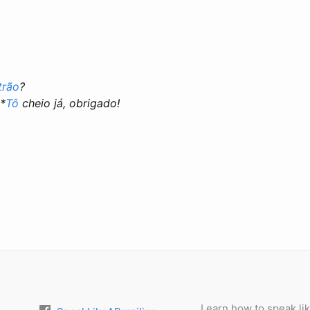
trão
?
**
Tô
cheio já, obrigado!
Learn how to speak lik