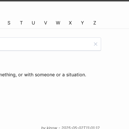
S
T
U
V
W
X
Y
Z
ething, or with someone or a situation.
by kinow - 2025-05-02T11:01:12