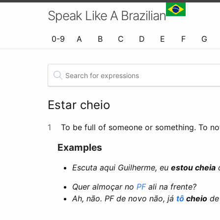
Speak Like A Brazilian
0-9
A
B
C
D
E
F
G
Estar cheio
1
To be full of someone or something. To no
Examples
Escuta aqui Guilherme, eu
estou cheia
d
Quer almoçar no
PF
ali na frente?
Ah, não. PF de novo não, já
tô
cheio
de