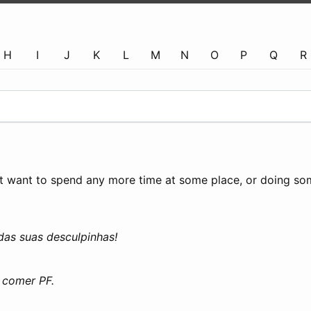
H
I
J
K
L
M
N
O
P
Q
R
t want to spend any more time at some place, or doing som
as suas desculpinhas!
 comer PF.