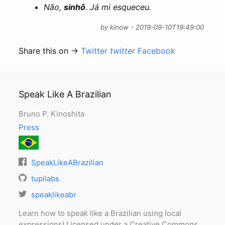
Não,
sinhô
. Já mi esqueceu.
by kinow - 2019-09-10T19:49:00
Share this on →
Twitter
twitter
Facebook
Speak Like A Brazilian
Bruno P. Kinoshita
Press
SpeakLikeABrazilian
tupilabs
speaklikeabr
Learn how to speak like a Brazilian using local
expressions! Licensed under a Creative Commons