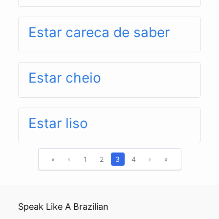
Estar careca de saber
Estar cheio
Estar liso
«
‹
1
2
3
4
›
»
Speak Like A Brazilian