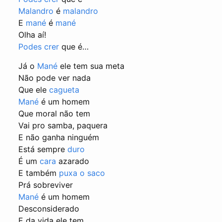
Malandro
é
malandro
E
mané
é
mané
Olha aí!
Podes crer
que é…
Já o
Mané
ele tem sua meta
Não pode ver nada
Que ele
cagueta
Mané
é um homem
Que moral não tem
Vai pro samba, paquera
E não ganha ninguém
Está sempre
duro
É um
cara
azarado
E também
puxa o saco
Prá sobreviver
Mané
é um homem
Desconsiderado
E da vida ele tem