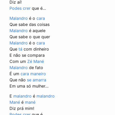
Diz aí!
Podes crer
que é…
Malandro
é o
cara
Que sabe das coisas
Malandro
é aquele
Que sabe o que quer
Malandro
é o
cara
Que
tá
com dinheiro
E não se compara
Com um
Zé Mané
Malandro
de fato
É um
cara
maneiro
Que não
se amarra
Em uma só mulher…
E
malandro
é
malandro
Mané
é
mané
Diz prá mim!
Podes crer
que é