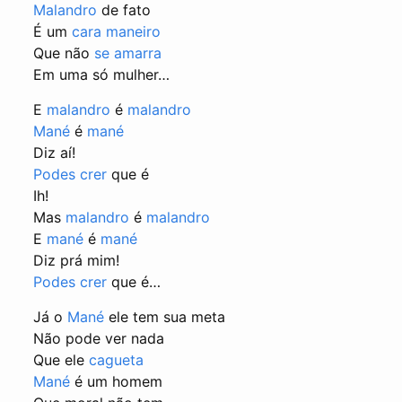
Malandro
de fato
É um
cara
maneiro
Que não
se amarra
Em uma só mulher…
E
malandro
é
malandro
Mané
é
mané
Diz aí!
Podes crer
que é
Ih!
Mas
malandro
é
malandro
E
mané
é
mané
Diz prá mim!
Podes crer
que é…
Já o
Mané
ele tem sua meta
Não pode ver nada
Que ele
cagueta
Mané
é um homem