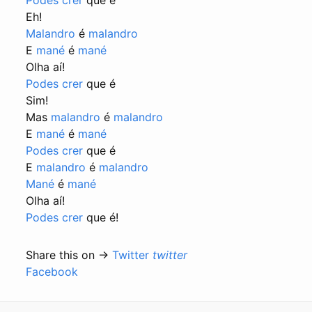
Podes crer
que é
Eh!
Malandro
é
malandro
E
mané
é
mané
Olha aí!
Podes crer
que é
Sim!
Mas
malandro
é
malandro
E
mané
é
mané
Podes crer
que é
E
malandro
é
malandro
Mané
é
mané
Olha aí!
Podes crer
que é!
Share this on →
Twitter
twitter
Facebook