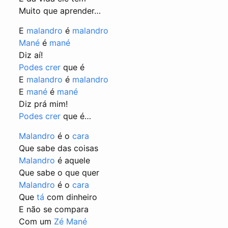
Muito que aprender…
E
malandro
é
malandro
Mané
é
mané
Diz aí!
Podes crer
que é
E
malandro
é
malandro
E
mané
é
mané
Diz prá mim!
Podes crer
que é…
Malandro
é o
cara
Que sabe das coisas
Malandro
é aquele
Que sabe o que quer
Malandro
é o
cara
Que
tá
com dinheiro
E não se compara
Com um
Zé Mané