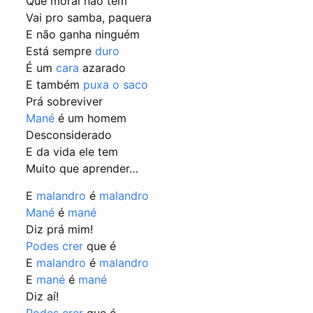
Que moral não tem
Vai pro samba, paquera
E não ganha ninguém
Está sempre
duro
É um
cara
azarado
E também
puxa o saco
Prá sobreviver
Mané
é um homem
Desconsiderado
E da vida ele tem
Muito que aprender…
E
malandro
é
malandro
Mané
é
mané
Diz prá mim!
Podes crer
que é
E
malandro
é
malandro
E
mané
é
mané
Diz aí!