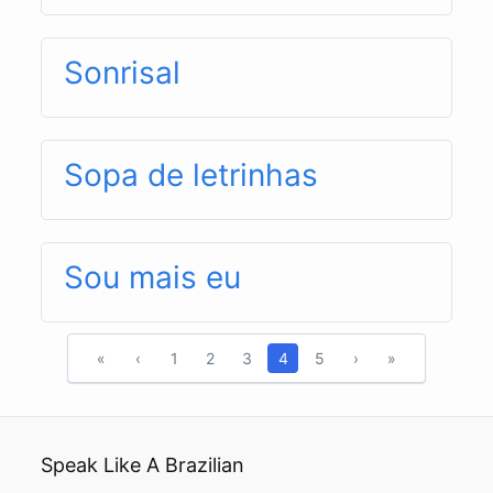
Sonrisal
Sopa de letrinhas
Sou mais eu
«
‹
1
2
3
4
5
›
»
Speak Like A Brazilian