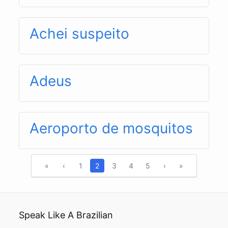
Achei suspeito
Adeus
Aeroporto de mosquitos
«
‹
1
2
3
4
5
›
»
Speak Like A Brazilian