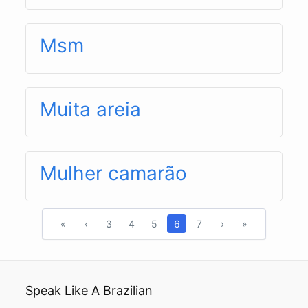
Msm
Muita areia
Mulher camarão
«
‹
3
4
5
6
7
›
»
Speak Like A Brazilian