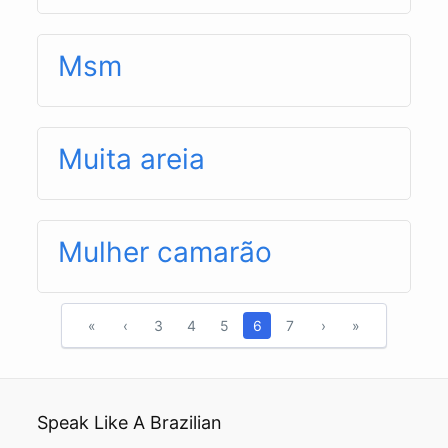
Msm
Muita areia
Mulher camarão
«
‹
3
4
5
6
7
›
»
Speak Like A Brazilian