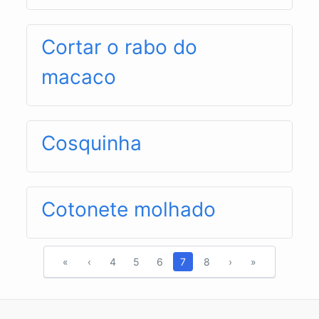
Cortar o rabo do
macaco
Cosquinha
Cotonete molhado
«
‹
4
5
6
7
8
›
»